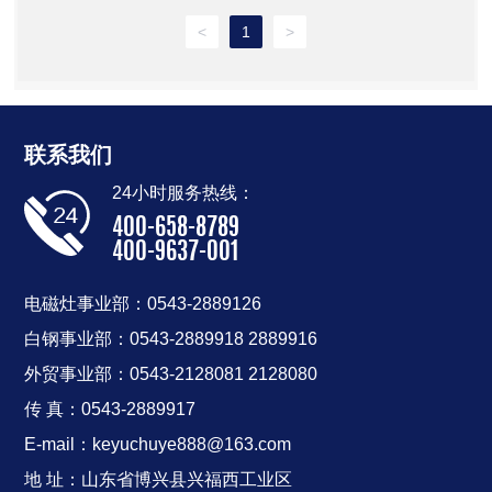
<
1
>
联系我们
24小时服务热线：
400-658-8789
400-9637-001
电磁灶事业部：
0543-2889126
白钢事业部：
0543-2889918
2889916
外贸事业部：
0543-2128081
2128080
传 真：
0543-2889917
E-mail：
keyuchuye888@163.com
地 址：山东省博兴县兴福西工业区